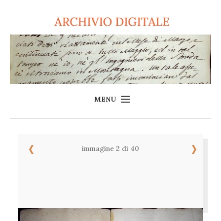
MENU
Home
L'Archivio
immagine 2 di 40
Consulta l'Archivio
Login
Sito Ximeniano